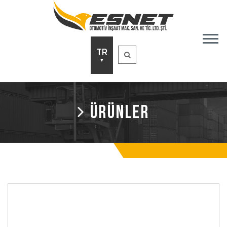
TR
▼
ÜRÜNLER