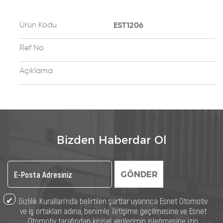
Ürün Kodu
EST1206
Ref No
Açıklama
Bizden Haberdar Ol
GÖNDER
Gizlilik Kuralları’nda belirtilen şartlar uyarınca Esnet Otomotiv
ve iş ortakları adına, benimle iletişime geçilmesine ve Esnet
Otomotiv tarafından kişisel verilerimin işlenmesine izin