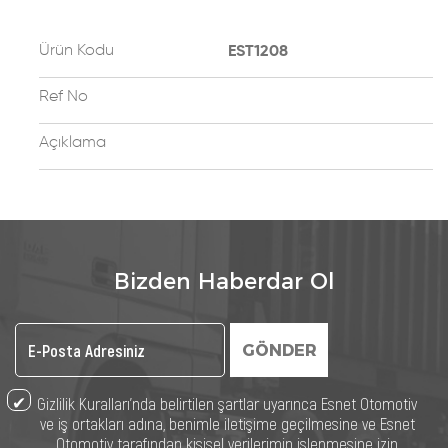
Ürün Kodu
EST1208
Ref No
Açıklama
Bizden Haberdar Ol
GÖNDER
Gizlilik Kuralları’nda belirtilen şartlar uyarınca Esnet Otomotiv
ve iş ortakları adına, benimle iletişime geçilmesine ve Esnet
Otomotiv tarafından kişisel verilerimin işlenmesine izin