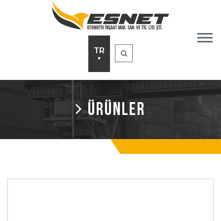
TR
▼
ÜRÜNLER