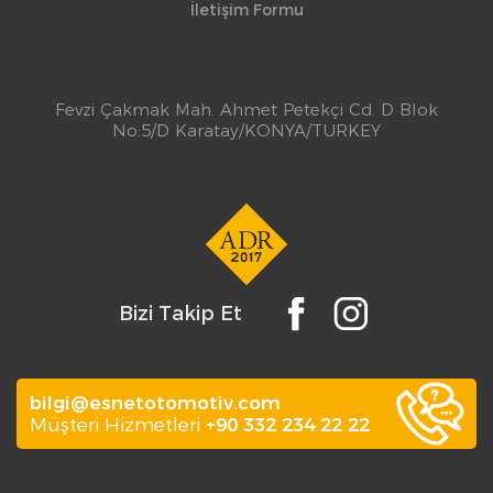
İletişim Formu
Fevzi Çakmak Mah. Ahmet Petekçi Cd. D Blok
No:5/D Karatay/KONYA/TURKEY
Bizi Takip Et
bilgi@esnetotomotiv.com
Müşteri Hizmetleri
+90 332 234 22 22