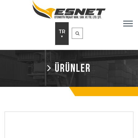
TR
▼
ÜRÜNLER