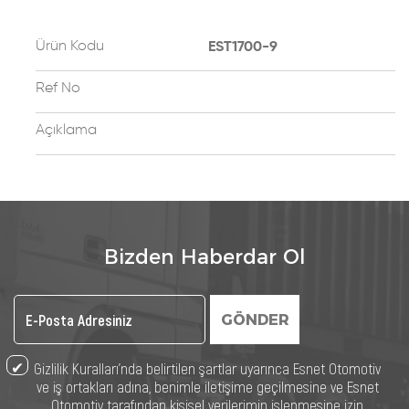
Ürün Kodu
EST1700-9
Ref No
Açıklama
Bizden Haberdar Ol
GÖNDER
Gizlilik Kuralları’nda belirtilen şartlar uyarınca Esnet Otomotiv
ve iş ortakları adına, benimle iletişime geçilmesine ve Esnet
Otomotiv tarafından kişisel verilerimin işlenmesine izin