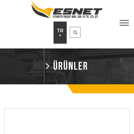
TR
▼
ÜRÜNLER