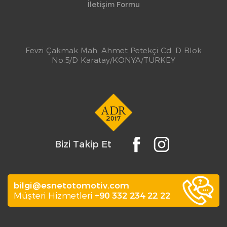
İletişim Formu
Fevzi Çakmak Mah. Ahmet Petekçi Cd. D Blok
No:5/D Karatay/KONYA/TURKEY
Bizi Takip Et
bilgi@esnetotomotiv.com
Müşteri Hizmetleri
+90 332 234 22 22