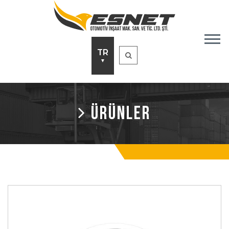
TR
▼
ÜRÜNLER