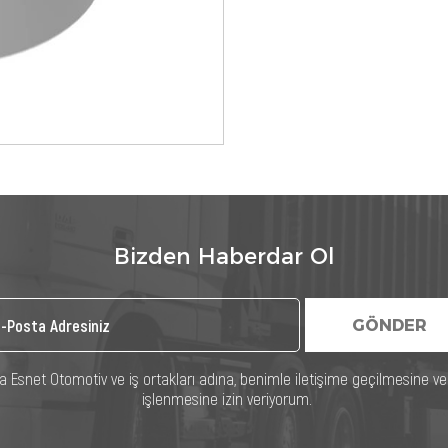
Bizden Haberdar Ol
GÖNDER
rınca Esnet Otomotiv ve iş ortakları adına, benimle iletişime geçilmesine v
işlenmesine izin veriyorum.