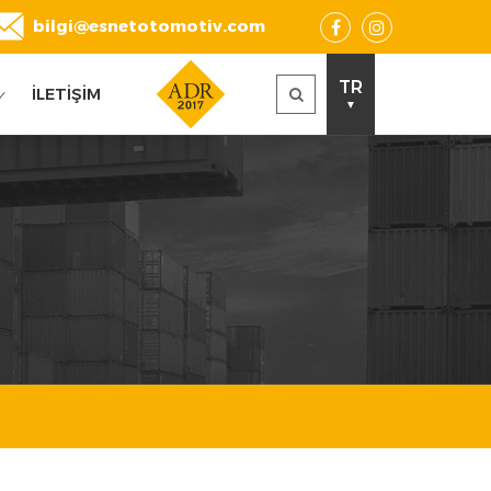
bilgi@esnetotomotiv.com
TR
İLETİŞİM
▼