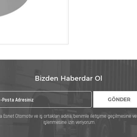
Bizden Haberdar Ol
GÖNDER
rınca Esnet Otomotiv ve iş ortakları adına, benimle iletişime geçilmesine v
işlenmesine izin veriyorum.