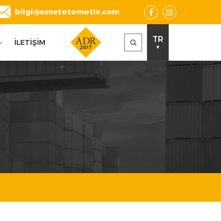
bilgi@esnetotomotiv.com
TR
İLETİŞİM
▼