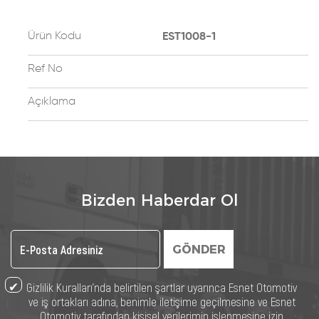
Ürün Kodu
EST1008-1
Ref No
Açıklama
Bizden Haberdar Ol
GÖNDER
Gizlilik Kuralları’nda belirtilen şartlar uyarınca Esnet Otomotiv
ve iş ortakları adına, benimle iletişime geçilmesine ve Esnet
Otomotiv tarafından kişisel verilerimin işlenmesine izin