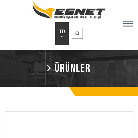
TR
▼
ÜRÜNLER